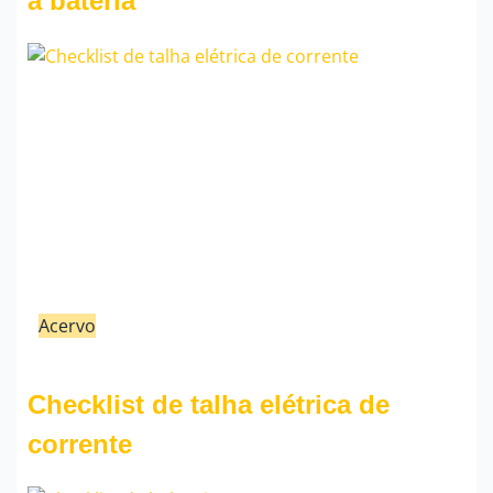
a bateria
Acervo
21/02/23
Fauzi Mendonça
Checklist de talha elétrica de
corrente