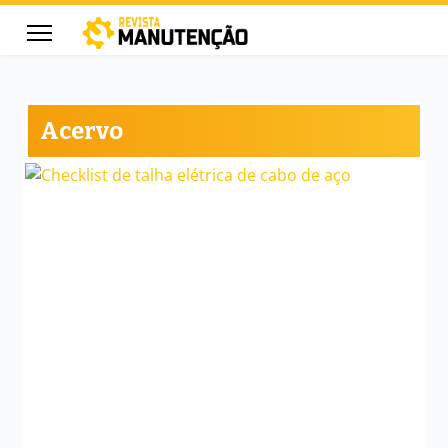
Acervo
cters for results.