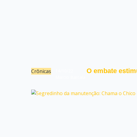
O embate estimu
Crônicas
14/10/22
Marcio Barcala