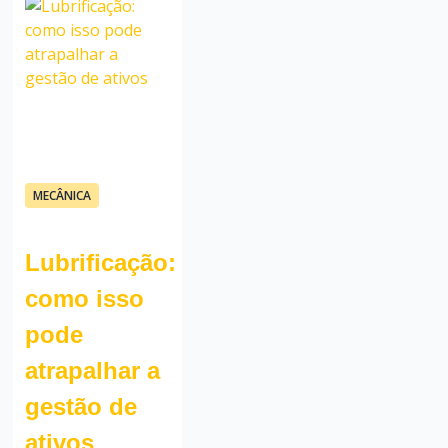
10/02/26
MECÂNICA
Fauzi
Mendonça
Lubrificação:
como isso
pode
atrapalhar a
gestão de
ativos