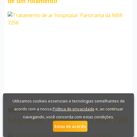
de um rolamento
Utilizamos cookies essenciais e tecnologias semelhantes de
Tratamento de ar
acordo com a nossa
Política de privacidade
e, ao continuar
Manutenção
12/01/26
navegando, você concorda com estas condições.
hospitalar: Panorama da NBR 7256
Estou de acordo