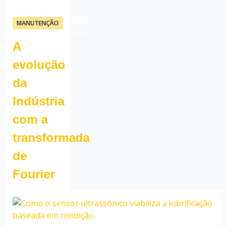
21/03/24
MANUTENÇÃO
Redação
A
evolução
da
Indústria
com a
transformada
de
Fourier