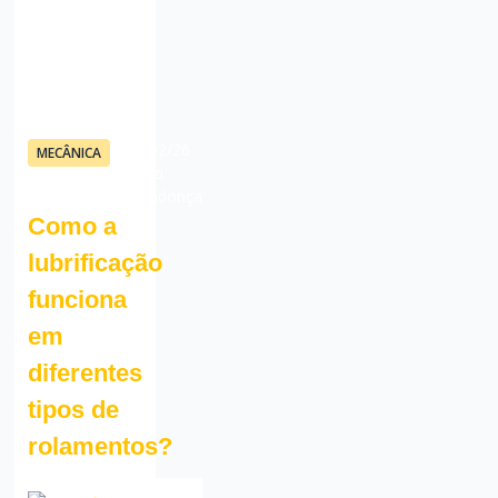
18/02/26
MECÂNICA
Fauzi
Mendonça
Como a
lubrificação
funciona
em
diferentes
tipos de
rolamentos?