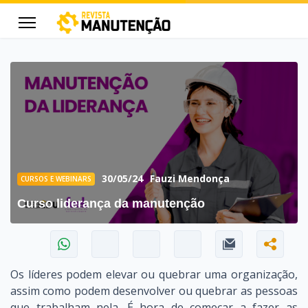
cters for results.
30/05/24
Fauzi Mendonça
CURSOS E WEBINARS
Curso liderança da manutenção
Os líderes podem elevar ou quebrar uma organização,
assim como podem desenvolver ou quebrar as pessoas
que trabalham nela. É hora de começar a fazer as