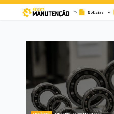
">
Notícias
cters for results.
MECÂNICA