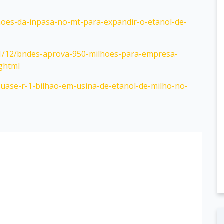
hoes-da-inpasa-no-mt-para-expandir-o-etanol-de-
/01/12/bndes-aprova-950-milhoes-para-empresa-
.ghtml
uase-r-1-bilhao-em-usina-de-etanol-de-milho-no-