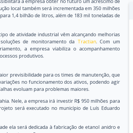
sibilitará à empresa obter no futuro um acréscimo de
dução local também será incrementada em 350 milhões
para 1,4 bilhão de litros, além de 183 mil toneladas de
po de atividade industrial vêm alcançando melhorias
 soluções de monitoramento da
Tractian
. Com um
oriamento, a empresa viabiliza o acompanhamento
rocessos produtivos.
aior previsibilidade para os times de manutenção, que
 variações no funcionamento dos ativos, podendo agir
 falhas evoluam para problemas maiores.
ahia. Nele, a empresa irá investir R$ 950 milhões para
 projeto será executado no município de Luís Eduardo
ade ela será dedicada à fabricação de etanol anidro e