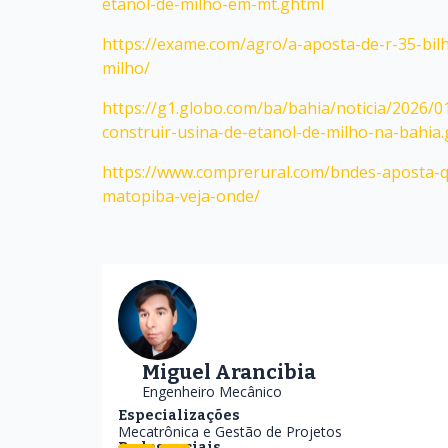
etanol-de-milho-em-mt.ghtml
https://exame.com/agro/a-aposta-de-r-35-bil
milho/
https://g1.globo.com/ba/bahia/noticia/2026
construir-usina-de-etanol-de-milho-na-bahia
https://www.comprerural.com/bndes-aposta-q
matopiba-veja-onde/
Miguel Arancibia
Engenheiro Mecânico
Especializações
Mecatrônica e Gestão de Projetos
Redes sociais