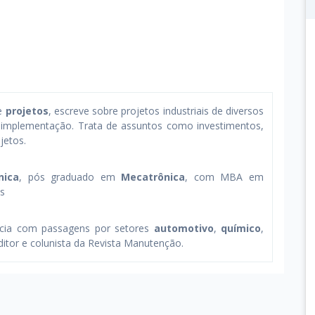
de
projetos
, escreve sobre projetos industriais de diversos
 implementação. Trata de assuntos como investimentos,
jetos.
nica
, pós graduado em
Mecatrônica
, com MBA em
os
ncia com passagens por setores
automotivo
,
químico
,
ditor e colunista da Revista Manutenção.