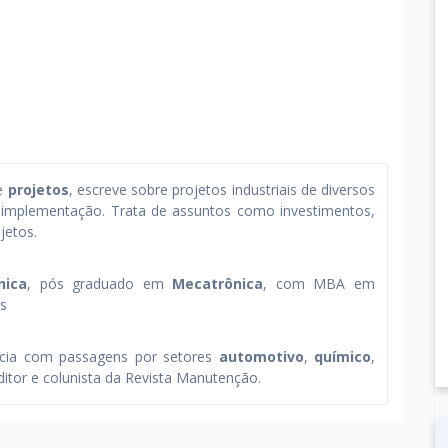
de
projetos
, escreve sobre projetos industriais de diversos
 implementação. Trata de assuntos como investimentos,
jetos.
nica
, pós graduado em
Mecatrônica
, com MBA em
os
ncia com passagens por setores
automotivo
,
químico
,
ditor e colunista da Revista Manutenção.