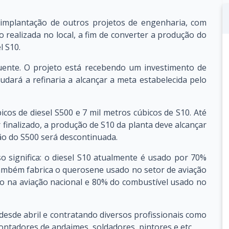
implantação de outros projetos de engenharia, com
realizada no local, a fim de converter a produção do
l S10.
uente. O projeto está recebendo um investimento de
udará a refinaria a alcançar a meta estabelecida pelo
icos de diesel S500 e 7 mil metros cúbicos de S10. Até
 finalizado, a produção de S10 da planta deve alcançar
ão do S500 será descontinuada.
so significa: o diesel S10 atualmente é usado por 70%
também fabrica o querosene usado no setor de aviação
o na aviação nacional e 80% do combustível usado no
esde abril e contratando diversos profissionais como
 montadores de andaimes, soldadores, pintores e etc.