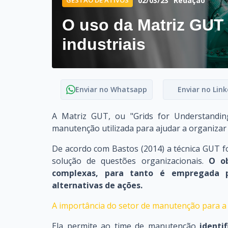
02/03/23
Redação
O uso da Matriz GUT
industriais
Enviar no Whatsapp
Enviar no Link
A Matriz GUT, ou "Grids for Understandi
manutenção utilizada para ajudar a organizar
De acordo com Bastos (2014) a técnica GUT fo
solução de questões organizacionais.
O ob
complexas, para tanto é empregada pa
alternativas de ações.
A importância do setor de manutenção para a 
Ela permite ao time de manutenção
identi